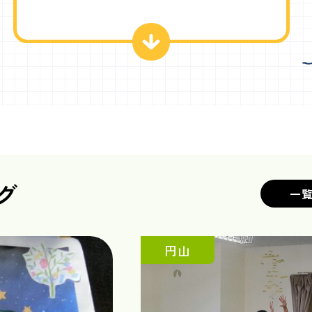
グ
一
円山