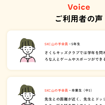
ご利用者の声
SKC山の手会員
・5年生
さくらキッズクラブでは学年を問
ろな人とゲームやスポーツができ
ころです。ウィークリーイベント
ライムづくりやグループで協力し
ームが好きです。 ケンカをするこ
ど、学年や男女関係なく遊んで過
SKC山の手会員
・卒業生（中3）
が楽しいです！
先生との距離が近く、先生とドッ