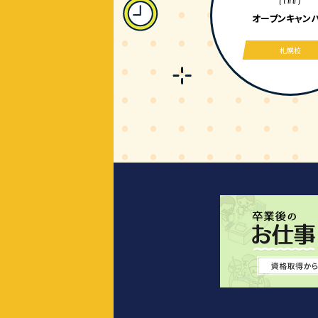
(thu)
オープンキャン
札幌校