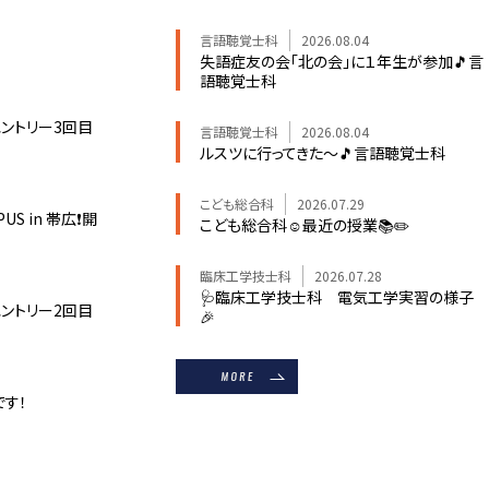
言語聴覚士科
2026.08.04
失語症友の会「北の会」に１年生が参加🎵言
語聴覚士科
エントリー3回目
言語聴覚士科
2026.08.04
ルスツに行ってきた～🎵言語聴覚士科
こども総合科
2026.07.29
PUS in 帯広❗開
こども総合科☺最近の授業📚✏️
臨床工学技士科
2026.07.28
🩺臨床工学技士科 電気工学実習の様子
エントリー2回目
🎉
です！