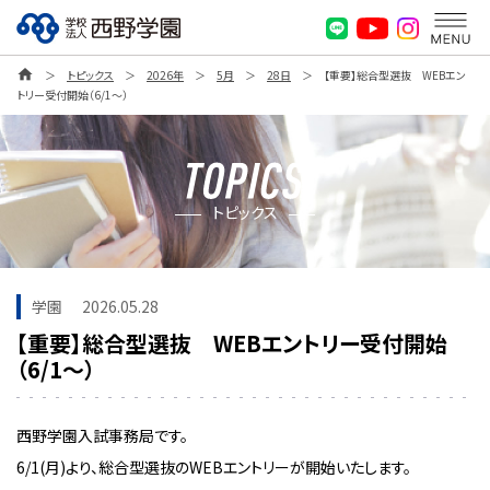
home
＞
トピックス
＞
2026年
＞
5月
＞
28日
＞
【重要】総合型選抜 WEBエン
トリー受付開始（6/1～）
トピックス
学園
2026.05.28
【重要】総合型選抜 WEBエントリー受付開始
（6/1～）
西野学園入試事務局です。
6/1(月)より、総合型選抜のWEBエントリーが開始いたします。