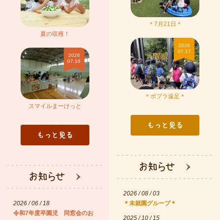
＊7月21日＊
夏の収穫！
＊ポ
2026
07.17
スマイルまーけっと
2026
07.16
＊ポプラ遠足＊
スマイルまーけっと
2026 / 08 / 03
2026 / 06 / 18
＊未就園グループ＊
令和7年度卒園児 同窓会のお
2025 / 10 / 15