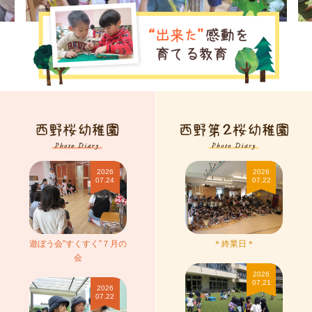
遊ぼう会”すくすく”７月の会
＊終
2026
2026
07.24
07.22
遊ぼう会”すくすく”７月の
＊終業日＊
会
＊7月
2026
07.21
夏の収穫！
2026
07.22