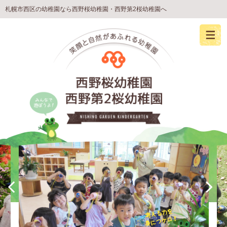
札幌市西区の幼稚園なら西野桜幼稚園・西野第2桜幼稚園へ