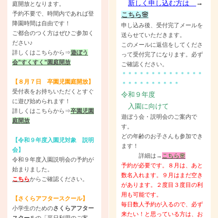
新しく申し込む方は
→
庭開放となります。
予約不要で、時間内であれば登
こちら🌸
降園時間は自由です！
申し込み後、受付完了メールを
ご都合のつく方はぜひご参加く
送らせていただきます。
ださい♪
このメールに返信をしてくださ
詳しくはこちらから⇒
遊ぼう
って受付完了になります。必ず
会”すくすく”園庭開放
ご確認ください。
＊＊＊＊＊＊＊＊＊＊＊＊＊＊
【８月７日 卒園児園庭開放】
＊＊＊＊＊＊＊＊＊＊
受付表をお持ちいただくとすぐ
令和９年度
に遊び始められます！
入園に向けて
詳しくはこちらから⇒
卒園児園
遊ぼう会・説明会のご案内で
庭開放
す。
どの年齢のお子さんも参加でき
【令和９年度入園児対象 説明
ます！
会】
詳細は→
こちら🌸
令和９年度入園説明会の予約が
予約が必要です。８月は、あと
始まりました。
数名入れます。９月はまだ空き
こちら
からご確認ください。
があります。２度目３度目の利
用も可能です。
【さくらアフタースクール】
毎日数人予約が入るので、必ず
小学生のための
さくらアフター
来たい！と思っている方は、お