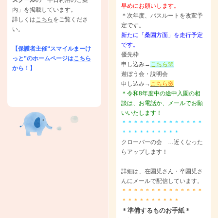
スクール
の「平日利用のご案
早めにお願いします。
内」を掲載しています。
＊次年度、バスルートを改変予
詳しくは
こちら
をご覧くださ
定です。
い。
新たに「桑園方面」を走行予定
です。
【保護者主催“スマイルまーけ
優先枠
っと”のホームページは
こちら
申し込み→
こちら🌸
から！】
遊ぼう会・説明会
申し込み→
こちら🌸
＊令和8年度中の途中入園の相
談は、お電話か、メールでお願
いいたします！
＊＊＊＊＊＊＊＊＊＊＊＊＊＊
＊＊＊＊＊＊＊＊＊＊
クローバーの会 …近くなった
らアップします！
詳細は、在園児さん・卒園児さ
んにメールで配信しています。
＊＊＊＊＊＊＊＊＊＊＊＊＊＊
＊＊＊＊＊＊＊＊＊＊
＊準備するものお手紙＊