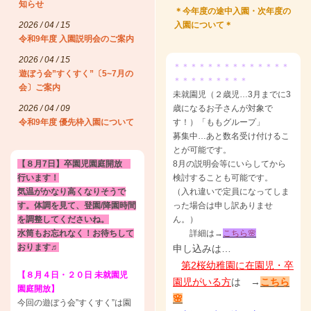
知らせ
＊今年度の途中入園・次年度の
2026 / 04 / 15
入園について＊
令和9年度 入園説明会のご案内
2026 / 04 / 15
＊＊＊＊＊＊＊＊＊＊＊＊＊＊
遊ぼう会”すくすく”〔5~7月の
＊＊＊＊＊＊＊＊＊
会〕ご案内
未就園児（２歳児…3月までに3
2026 / 04 / 09
歳になるお子さんが対象で
令和9年度 優先枠入園について
す！）「ももグループ」
募集中…あと数名受け付けるこ
とが可能です。
【８月7
日】卒園児園庭開放
8月の説明会等にいらしてから
行います！
検討することも可能です。
気温がかなり高くなりそうで
（入れ違いで定員になってしま
す。体調を見て、登園/降園時間
った場合は申し訳ありませ
を調整してくださいね。
ん。）
水筒もお忘れなく！お待ちして
詳細は→
こちら🌸
おります♬
申し込みは…
第2桜幼稚園に在園児・卒
【８月４日・２０日 未就園児
園児がいる方
は →
こちら
園庭開放】
🌸
今回の遊ぼう会”すくすく”は園