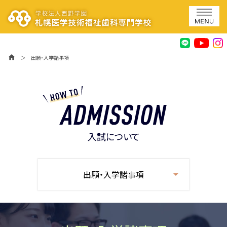
home
＞
出願・入学諸事項
入試について
出願・入学諸事項