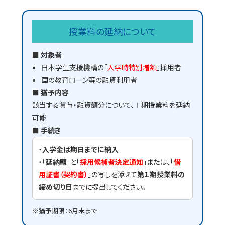
授業料の延納について
■ 対象者
日本学生支援機構の「
入学時特別増額
」採用者
国の教育ローン等の融資利用者
■ 猶予内容
該当する貸与・融資額分について、Ⅰ期授業料を延納
可能
■ 手続き
・
入学金は期日までに納入
・「
延納願
」と「
採用候補者決定通知
」または、「
借
用証書（契約書）
」の写しを添えて
第１期授業料の
締め切り日
までに提出してください。
※猶予期限：6月末まで