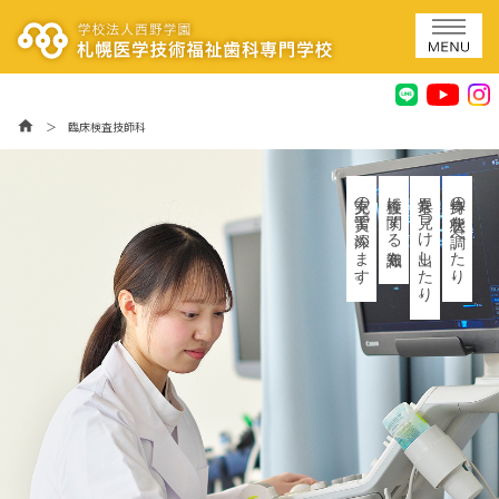
home
＞
臨床検査技師科
充実の実習で深めます。
検査に関する知識を、
異常を見つけ出したり。
身体の状態を調べたり、