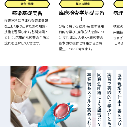
臨床検査学基礎実習
感染基礎実習
病理
Ⅰ
検査材料に含まれる感染情報
を正しく取り出すための知識・
分析に用いる器具・装置の使用
標本の作
技術を習得します。基礎知識と
目的を学び、操作方法を身につ
染色技術
ともに、応用的な検査の手法と
けます。また、大気・水質検査の
さまざま
流れを理解していきます。
基本的な操作と結果から環境
し、その
衛生について考えます。