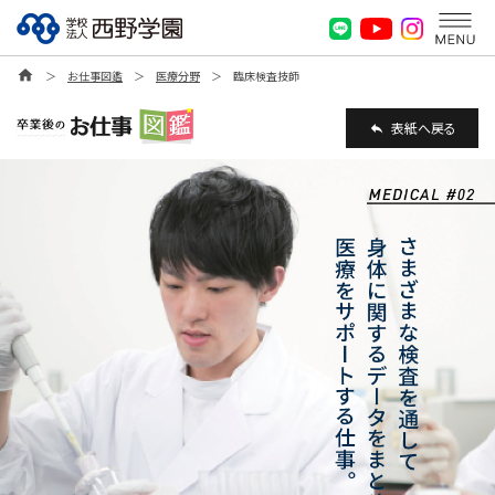
home
＞
お仕事図鑑
＞
医療分野
＞
臨床検査技師
表紙へ戻る