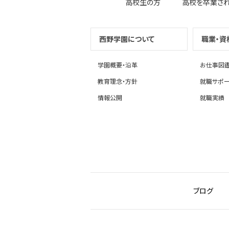
高校生の方
高校を卒業さ
西野学園について
職業・資
学園概要・沿革
お仕事図
教育理念・方針
就職サポー
情報公開
就職実績
ブログ