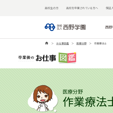
高校生の方
高校を卒業されている方へ
保証
西野
home
＞
お仕事図鑑
＞
医療分野
＞
作業療法士
医療分野
作業療法