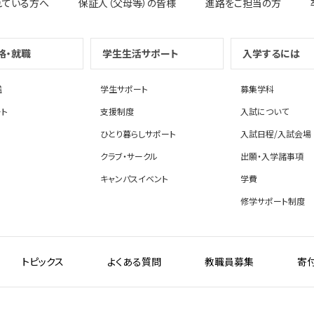
れている方へ
保証人（父母等）の皆様
進路をご担当の方
格・就職
学生生活サポート
入学するには
鑑
学生サポート
募集学科
ト
支援制度
入試について
ひとり暮らしサポート
入試日程/入試会場
クラブ・サークル
出願・入学諸事項
キャンパスイベント
学費
修学サポート制度
トピックス
よくある質問
教職員募集
寄