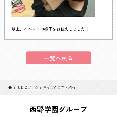
以上、イベントの様子をお伝えしました！
一覧へ戻る
>
ＳＫＣブログ
>
キッズクラフト📦✂️
home
西野学園グループ