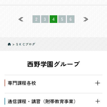
≪
≫
2
3
4
5
6
>
ＳＫＣブログ
home
西野学園グループ
専門課程各校
通信課程・講習
（附帯教育事業）