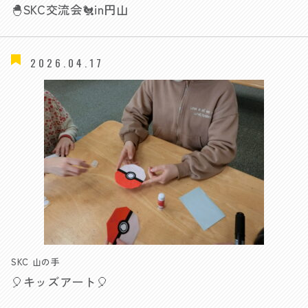
🐣SKC交流会🐔in円山
2026.04.17
SKC 山の手
🎈キッズアート🎈