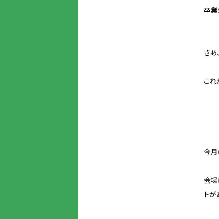
卒業
さあ
これ
今月
会場
トが