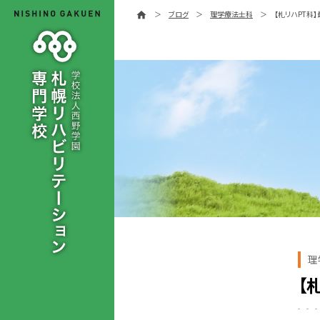
＞
ブログ
＞
理学療法士科
＞
【札リハPT科
home
理
【