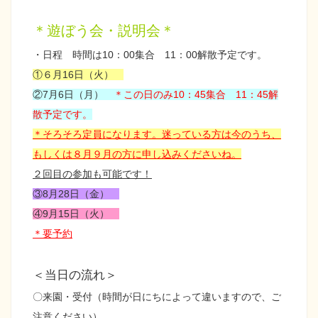
＊遊ぼう会・説明会＊
・日程 時間は
10：00集合 11：00解散予定です。
①６月16日（火）
②7月6
日（月
）
＊この日のみ10：45集合 11：45解
散予定です。
＊そろそろ定員になります。
迷っている方は今のうち、
もしくは８月９月の方に申し込みくださいね。
２回目の参加も可能です！
③8月28日（金）
④9月15日（火）
＊要予約
＜当日の流れ＞
〇来園・受付（時間が日にちによって違いますので、ご
注意ください）