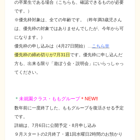
の卒業生である場合（こちらも、確認できるものが必要
です。）
※優先枠対象は、全ての年齢です。（昨年満3歳児さん
は、優先枠の対象ではありませんでしたが、今年から可
になります。）
優先枠の申し込みは（4月27日開始）…
こちら🌸
優先枠の締め切りが7月31日
です。優先枠に申し込んだ
方も、出来る限り「遊ぼう会・説明会」にいらっしゃっ
てください。
＊
未就園クラス・ももグループ
＊NEW‼
数年前に一度終了した、ももグループを復活させる予定
です。
詳細は、7月6日に公開予定・8月申し込み
９月スタートの2月終了・週1回水曜日2時間のお預かり