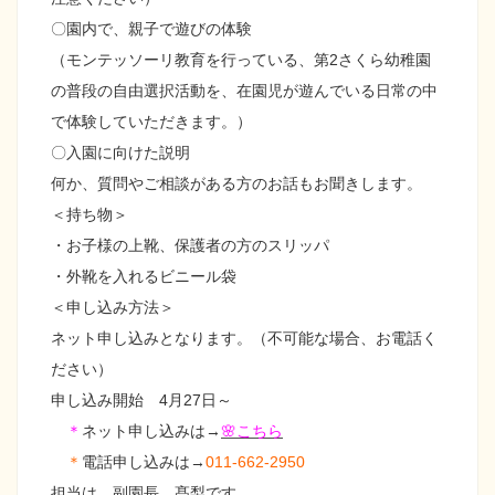
〇園内で、親子で遊びの体験
（モンテッソーリ教育を行っている、第2さくら幼稚園
の普段の自由選択活動を、在園児が遊んでいる日常の中
で体験していただきます。）
〇入園に向けた説明
何か、質問やご相談がある方のお話もお聞きします。
＜持ち物＞
・お子様の上靴、保護者の方のスリッパ
・外靴を入れるビニール袋
＜申し込み方法＞
ネット申し込みとなります。（不可能な場合、お電話く
ださい）
申し込み開始 4月27日～
＊
ネット申し込みは→
🌸こちら
＊
電話申し込みは→
011‐662-2950
担当は、副園長 髙梨です。