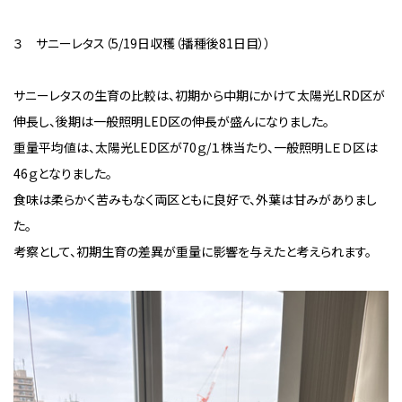
３ サニーレタス（
5/19
日収穫（播種後
81
日目））
サニーレタスの生育の比較は、初期から中期にかけて太陽光
LRD
区が
伸長し、後期は一般照明
LED
区の伸長が盛んになりました。
重量平均値は、太陽光
LED
区が
70
ｇ
/
１株当たり、一般照明ＬＥＤ区は
46
ｇとなりました。
食味は柔らかく苦みもなく両区ともに良好で、外葉は甘みがありまし
た。
考察として、初期生育の差異が重量に影響を与えたと考えられます。