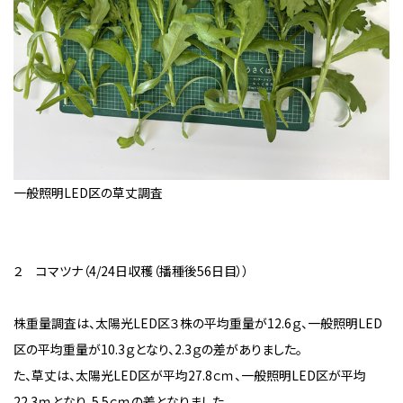
一般照明LED区の草丈調査
２ コマツナ（
4/24
日収穫（播種後
56
日目））
株重量調査は、太陽光LED区３株の平均重量が
12.6
ｇ、一般照明LED
区の平均重量が
10.3
ｇとなり、
2.3
ｇの差がありました。
た、草丈は、太陽光LED区が平均
27.8
ｃｍ、一般照明LED区が平均
22.3
ｍとなり、
5.5
ｃｍの差となりました。