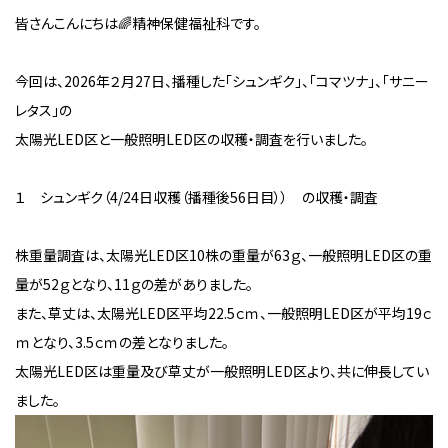
皆さんこんにちは🌈精神保健福祉科です。
今回は、
2026
年２月
27
日、播種した「シュンギク」、「コマツナ」、「サニー
レタス」の
太陽光
LED
区と一般照明
LED
区の収穫・調査を行いました。
１ シュンギク（
4/24
日収穫（播種後
56
日目）） の収穫・調査
株重量調査は、太陽光
LED
区1
0
株の重量が
63
ｇ、一般照明
LED
区の重
量が
52
ｇとなり、
11
ｇの差がありました。
また、草丈は、太陽光
LED
区平均
22.5
ｃｍ、一般照明
LED
区が平均
19
ｃ
ｍとなり、
3.5
ｃｍの差となりました。
太陽光
LED
区は重量及び草丈が一般照明
LED
区より、共に伸長してい
ました。