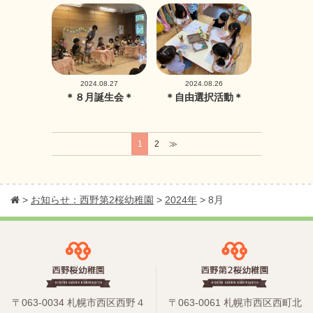
2024.08.27
2024.08.26
＊８月誕生会＊
＊自由選択活動＊
1
2
≫
>
お知らせ：西野第2桜幼稚園
>
2024年
>
8月
〒063-0034 札幌市西区西野４
〒063-0061 札幌市西区西町北