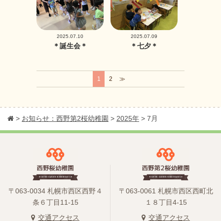
2025.07.10
2025.07.09
＊誕生会＊
＊七夕＊
1
2
≫
>
お知らせ：西野第2桜幼稚園
>
2025年
>
7月
〒063-0034 札幌市西区西野４
〒063-0061 札幌市西区西町北
条６丁目11-15
１８丁目4-15
交通アクセス
交通アクセス