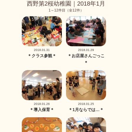
西野第2桜幼稚園｜2018年1月
1～12件目（全12件）
2018.01.31
2018.01.29
＊クラス参観＊
＊お店屋さんごっこ
＊
2018.01.26
2018.01.25
＊導入保育＊
＊1月ならでは…＊