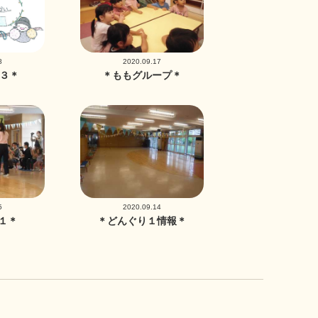
8
2020.09.17
.３＊
＊ももグループ＊
5
2020.09.14
１＊
＊どんぐり１情報＊