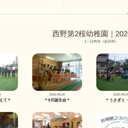
西野第2桜幼稚園｜202
1～12件目（全25件）
9
2020.09.28
2020.09.2
えて＊
＊9月誕生会＊
＊うさぎ１