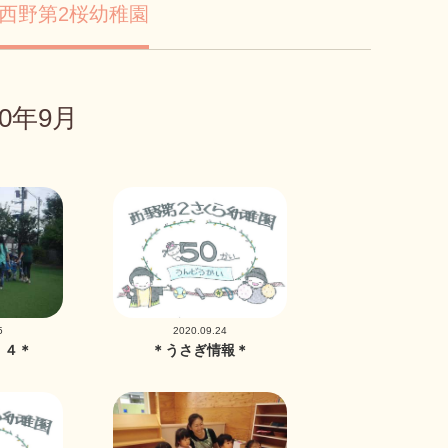
西野第2桜幼稚園
0年9月
5
2020.09.24
・４＊
＊うさぎ情報＊