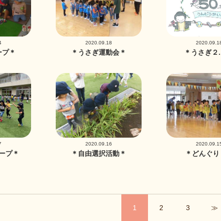
4
2020.09.18
2020.09.1
ープ＊
＊うさぎ運動会＊
＊うさぎ２
7
2020.09.16
2020.09.1
ープ＊
＊自由選択活動＊
＊どんぐり
1
2
3
≫