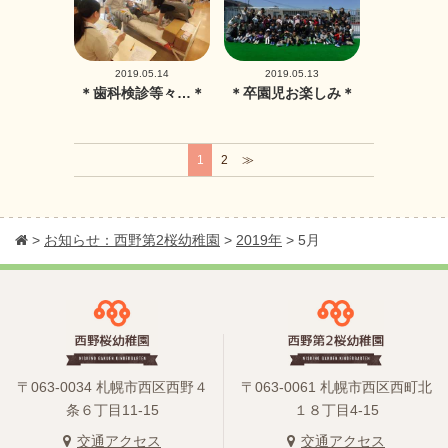
2019.05.14
2019.05.13
＊歯科検診等々…＊
＊卒園児お楽しみ＊
1
2
≫
>
お知らせ：西野第2桜幼稚園
>
2019年
>
5月
〒063-0034 札幌市西区西野４
〒063-0061 札幌市西区西町北
条６丁目11-15
１８丁目4-15
交通アクセス
交通アクセス