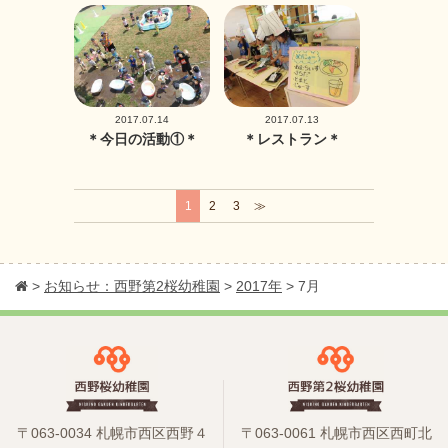
2017.07.14
2017.07.13
＊今日の活動①＊
＊レストラン＊
1
2
3
≫
>
お知らせ：西野第2桜幼稚園
>
2017年
>
7月
〒063-0034 札幌市西区西野４
〒063-0061 札幌市西区西町北