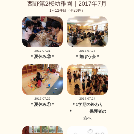
西野第2桜幼稚園｜2017年7月
1～12件目（全26件）
2017.07.31
2017.07.27
＊夏休み②＊
＊遊ぼう会＊
2017.07.26
2017.07.24
＊夏休み①＊
＊1学期の終わり
＊ 保護者の
方へ