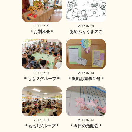
2017.07.21
2017.07.20
＊お別れ会＊
あめふりくまのこ
2017.07.19
2017.07.18
＊もも２グループ＊
＊風船お返事２号＊
2017.07.18
2017.07.14
＊もも1グループ＊
＊今日の活動②＊