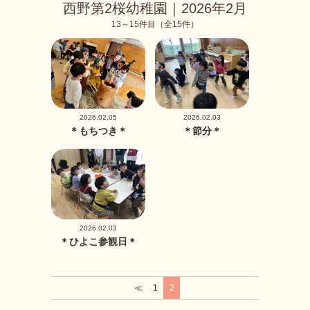
西野第2桜幼稚園｜2026年2月
13～15件目（全15件）
2026.02.05
2026.02.03
＊もちつき＊
＊節分＊
2026.02.03
＊ひよこ参観日＊
≪
1
2