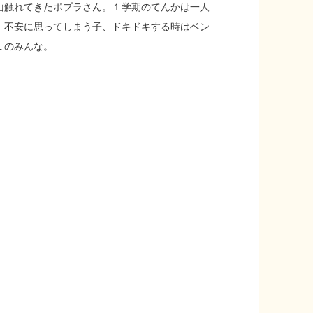
山触れてきたポプラさん。１学期のてんかは一人
、不安に思ってしまう子、ドキドキする時はベン
１のみんな。