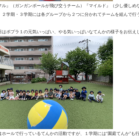
フル』（ガンガンボールが飛び交うチーム）『マイルド』（少し優しめ
、２学期・３学期には各グループから２つに分かれてチームを組んで行
日はポプラ１の元気いっぱい、やる気いっぱいなてんかの様子をお伝え
はホールで行っているてんかの活動ですが、１学期には“園庭てんか”も