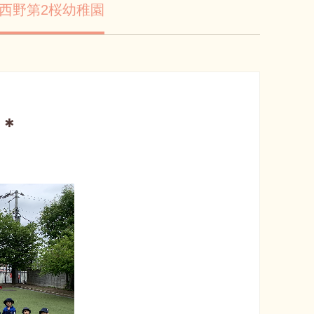
西野第2桜幼稚園
＊