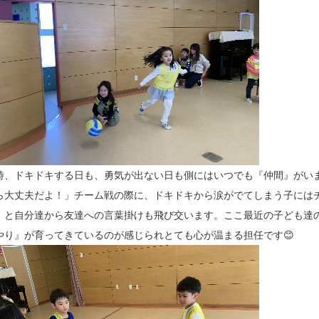
時、ドキドキする日も、勇気が出ない日も側にはいつでも『仲間』がい
ら大丈夫だよ！」チーム戦の際に、ドキドキから涙がでてしまう子には
」と自分達から友達への言葉掛けも飛び交います。ここ最近の子ども達
やり』が育ってきているのが感じられとても心が温まる担任です😊