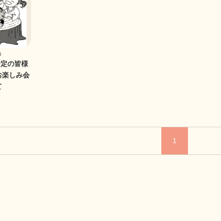
5
予定の皆様
お楽しみ会
て
1