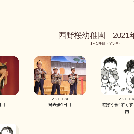
西野桜幼稚園｜2021
1～5件目（全5件）
1
2021.11.20
2021.11.1
日目
発表会1日目
遊ぼう会"すくす
内