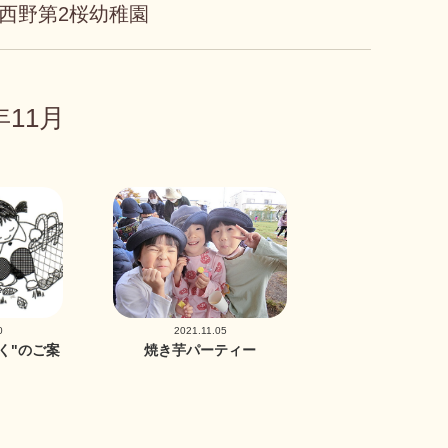
西野第2桜幼稚園
年11月
0
2021.11.05
く"のご案
焼き芋パーティー