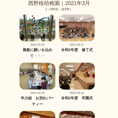
西野桜幼稚園｜2021年3月
1～8件目（全8件）
2021.03.25
2021.03.17
風船に願いを込め
令和2年度 修了式
て・・・
2021.03.15
2021.03.14
年少組 お別れパー
令和2年度 卒園式
ティー