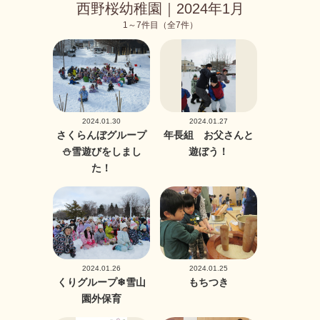
西野桜幼稚園｜2024年1月
1～7件目（全7件）
2024.01.30
2024.01.27
さくらんぼグループ
年長組 お父さんと
⛄雪遊びをしまし
遊ぼう！
た！
2024.01.26
2024.01.25
くりグループ❄雪山
もちつき
園外保育