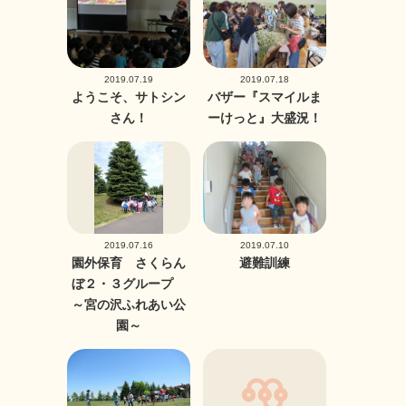
2019.07.19
2019.07.18
ようこそ、サトシン
バザー『スマイルま
さん！
ーけっと』大盛況！
2019.07.16
2019.07.10
園外保育 さくらん
避難訓練
ぼ２・３グループ
～宮の沢ふれあい公
園～