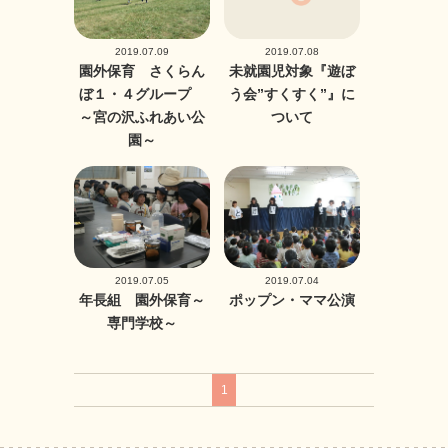
2019.07.09
2019.07.08
園外保育 さくらん
未就園児対象『遊ぼ
ぼ１・４グループ
う会”すくすく”』に
～宮の沢ふれあい公
ついて
園～
2019.07.05
2019.07.04
年長組 園外保育～
ポップン・ママ公演
専門学校～
1