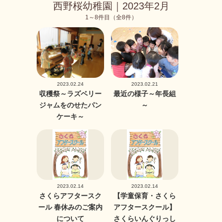
西野桜幼稚園｜2023年2月
1～8件目（全8件）
2023.02.24
2023.02.21
収穫祭～ラズベリー
最近の様子～年長組
ジャムをのせたパン
～
ケーキ～
2023.02.14
2023.02.14
さくらアフタースク
【学童保育・さくら
ール 春休みのご案内
アフタースクール】
について
さくらいんぐりっし