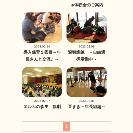
ゅ体験会のご案内
2023.02.10
2023.02.08
導入保育１回目～年
避難訓練 ～自由選
長さんと交流♬～
択活動中～
2023.02.07
2023.02.01
エルムの森🌳 観劇
豆まき～年長組編～
1