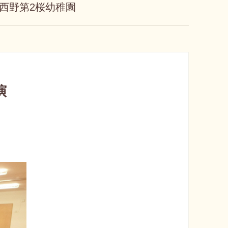
西野第2桜幼稚園
演