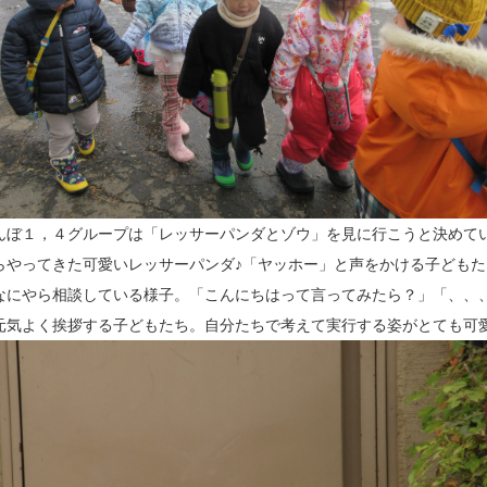
んぼ１，４グループは「レッサーパンダとゾウ」を見に行こうと決めて
らやってきた可愛いレッサーパンダ♪「ヤッホー」と声をかける子ども
なにやら相談している様子。「こんにちはって言ってみたら？」「、、
元気よく挨拶する子どもたち。自分たちで考えて実行する姿がとても可