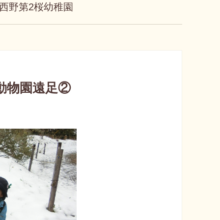
西野第2桜幼稚園
動物園遠足②