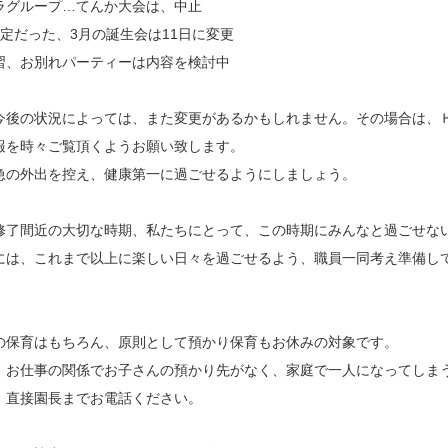
ラグループ…てんか大会は、中止
予定だった、3月の誕生会は11日に変更
習、お別れパーティーは内容を検討中
今後の状況によっては、また変更があるかもしれません。その場合は、
報を時々ご覧頂くようお願い致します。
急の外出を控え、健康第一に過ごせるようにしましょう。
修了間近の大切な時期、私たちにとって、この時期にみんなと過ごせな
には、これまで以上に楽しい日々を過ごせるよう、職員一同考え準備し
の保育はもちろん、原則として預かり保育もお休みの対象です。
、お仕事の関係でお子さんの預かり先がなく、家庭で一人になってしま
、直接園長までお電話ください。