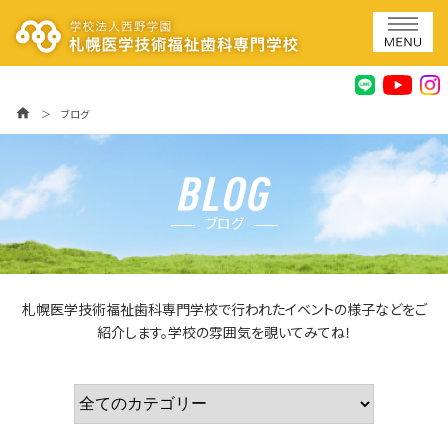
home
＞
ブログ
ブログ
札幌医学技術福祉歯科専門学校で行われたイベントの様子などをご
紹介します。学校の雰囲気を覗いてみてね！