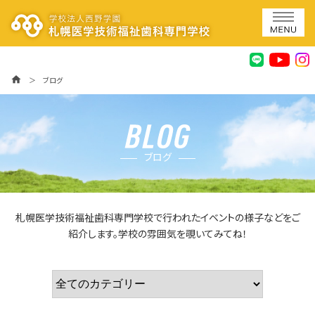
home
＞
ブログ
ブログ
札幌医学技術福祉歯科専門学校で行われたイベントの様子などをご
紹介します。学校の雰囲気を覗いてみてね！