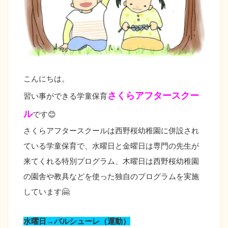
こんにちは。
さくらアフタースクー
習い事ができる学童保育
ル
です😊
さくらアフタースクールは西野桜幼稚園に併設され
ている学童保育で、水曜日と金曜日は専門の先生が
来てくれる特別プログラム、木曜日は西野桜幼稚園
の園舎や教具などを使った独自のプログラムを実施
しています🤗
水曜日→バルシューレ（運動）