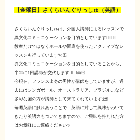
【金曜日】さくらいんぐりっしゅ（英語）
さくらいんぐりっしゅは、外国人講師によるレッスンで
異文化コミュニケーションを目的としています👱🏻‍♂️✨
教室だけではなくホールや園庭を使ったアクティブなレ
ッスンも行っています🏃🏻
異文化コミュニケーションを目的としていることから、
半年に1回講師が交代します👱🏻‍♀️👱🏻
今現在、フランス出身の男性が講師をしていますが、過
去にはシンガポール、オーストラリア、ブラジル…など
多彩な国の方が講師として来てくれています🗺️
毎週英語に触れあうことで、英語に対して興味がわいて
きたり英語力もついてきますので、ご興味を持たれた方
はお気軽にご連絡ください✨