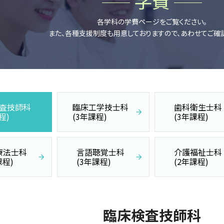
各学科の学費ページをご覧ください。
また、各種支援制度も用意しておりますので、あわせてご確
査技師科
臨床工学技士科
歯科衛生士科
程)
(3年課程)
(3年課程)
療法士科
言語聴覚士科
介護福祉士科
課程)
(3年課程)
(2年課程)
臨床検査技師科