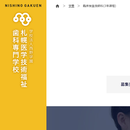
＞
学費
＞
臨床検査技師科(3年課程)
home
募集