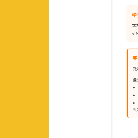
学
本
そ
学
教
含
※