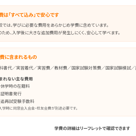
費は「すべて込み」で安心です
校では、学びに必要な費用をあらかじめ学費に含めています。
のため、入学後に大きな追加費用が発生しにくく、安心して学べます。
費に含まれるもの
科書代／実習着代／実習費／教材費／国家試験対策費／国家試験模試／
まれない主な費用
休学時の在籍料
証明書発行
追再試受験手数料
入学時に同窓会入会金・校友会費が別途必要です。
学費の詳細はリーフレットで確認できます