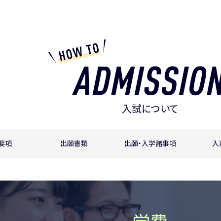
入試について
要項
出願書類
出願・入学諸事項
入
学費