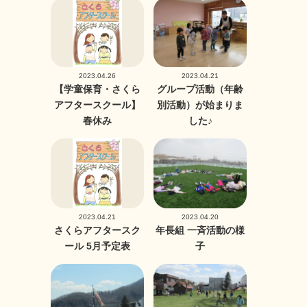
2023.04.26
2023.04.21
【学童保育・さくら
グループ活動（年齢
アフタースクール】
別活動）が始まりま
春休み
した♪
2023.04.21
2023.04.20
さくらアフタースク
年長組 一斉活動の様
ール 5月予定表
子