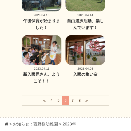
2023.04.18
2023.04.14
午後保育が始まりま
自由選択活動、楽し
した！
んでいます！
2023.04.11
2023.04.08
新入園児さん、よう
入園の集い🌸
こそ！！
≪
4
5
6
7
8
≫
>
お知らせ：西野桜幼稚園
>
2023年